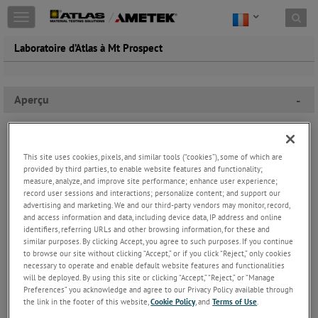
Toggle
navigation
Laboratoire d’Atlas à Mt Prospect
Aperçu
-
This site uses cookies, pixels, and similar tools (“cookies”), some of which are
provided by third parties, to enable website features and functionality;
measure, analyze, and improve site performance; enhance user experience;
record user sessions and interactions; personalize content; and support our
advertising and marketing. We and our third-party vendors may monitor, record,
and access information and data, including device data, IP address and online
identifiers, referring URLs and other browsing information, for these and
similar purposes. By clicking Accept, you agree to such purposes. If you continue
to browse our site without clicking “Accept,” or if you click “Reject,” only cookies
necessary to operate and enable default website features and functionalities
will be deployed. By using this site or clicking “Accept,” “Reject,” or “Manage
Preferences” you acknowledge and agree to our Privacy Policy available through
the link in the footer of this website,
Cookie Policy
, and
Terms of Use
.