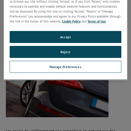
représentent aujourd’hui une partie prédominante des essais
to browse our site without clicking “Accept,” or if you click “Reject,” only cookies
necessary to operate and enable default website features and functionalities
automobiles.
will be deployed. By using this site or clicking “Accept,” “Reject,” or “Manage
Preferences” you acknowledge and agree to our Privacy Policy available through
Atlas est un pionnier des méthodes d’essais de durabilité pour les
the link in the footer of this website,
Cookie Policy
, and
Terms of Use
.
capteurs et écrans automobiles destinés aux applications
d’assistance à la conduite et de véhicules autonomes, ainsi que
des technologies d’essai pour les tableaux de bord OLED, les
Accept
écrans « Têtes-Hautes » et les éclairages extérieurs.
Reject
Manage Preferences