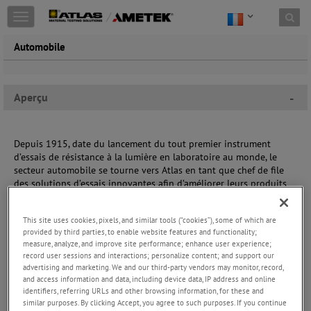
Toggle
navigation
Automobile
Aperçu
-
Depuis 1915, date du lancement du tout premier instrument
d’essais de résistance à la lumière en laboratoire au monde, le
secteur automobile se tourne vers Atlas en tant que chef de file
des solutions d’essais innovantes afin d’améliorer leurs produits
et de vérifier la conformité des fournisseurs.
This site uses cookies, pixels, and similar tools (“cookies”), some of which are
Aujourd’hui, Atlas reste le principal fournisseur d’équipements et
provided by third parties, to enable website features and functionality;
services d’essais de résistance aux intempéries/à la lumière pour
measure, analyze, and improve site performance; enhance user experience;
les équipementiers automobiles et fournisseurs du monde entier
record user sessions and interactions; personalize content; and support our
afin qu’ils puissent répondre à leurs propres méthodes d’essais
advertising and marketing. We and our third-party vendors may monitor, record,
automobiles ainsi qu’à celles de l’industrie. Les chambres de
and access information and data, including device data, IP address and online
corrosion (brouillard salin/pulvérisation) d’Atlas répondent aux
identifiers, referring URLs and other browsing information, for these and
exigences des méthodes d’essais cycliques les plus avancées, qui
similar purposes. By clicking Accept, you agree to such purposes. If you continue