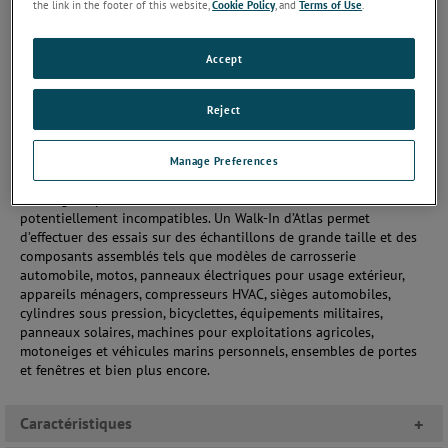
the link in the footer of this website,
Cookie Policy
, and
Terms of Use
.
La série SF Walk-In propose des enceintes traditionnelles à
Accept
brouillard salin (pulvérisé) et contrôle d’humidité robustes et
fiables. En outre, lorsqu’elles sont configurées correctement, elles
Reject
peuvent effectuer des essais de base secs/humides cycliques et
des essais de condensation de l’humidité. Ces appareils sont
disponibles dans des tailles et dimensions sur mesure.
Manage Preferences
Les essais effectués sur les composants assemblés sont
avantageux pour l’évaluation des combinaisons de matériaux
potentiellement incompatibles. Un Walk-In d’Atlas permet
d’effectuer des essais sur des échantillons de grande taille et des
composants assemblés tels que modèles de carrosserie
automobile, motos, panneaux électriques pour usage extérieur,
appareils ménagers, compresseurs HVAC, sièges automobiles,
cylindres sous pression, bicyclettes, équipements militaires,
panneaux solaires, machines pour exploitations agricoles,
motoneiges et véhicules marins personnels, ensembles de portes
et fenêtres et bien plus encore.
Caractéristiques
+