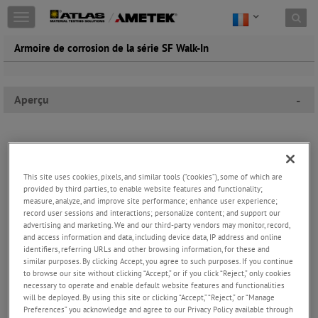
Toggle
navigation
Armoire de corrosion de la série SF Walk-In
Aperçu
-
This site uses cookies, pixels, and similar tools (“cookies”), some of which are
provided by third parties, to enable website features and functionality;
measure, analyze, and improve site performance; enhance user experience;
record user sessions and interactions; personalize content; and support our
advertising and marketing. We and our third-party vendors may monitor, record,
and access information and data, including device data, IP address and online
identifiers, referring URLs and other browsing information, for these and
similar purposes. By clicking Accept, you agree to such purposes. If you continue
to browse our site without clicking “Accept,” or if you click “Reject,” only cookies
necessary to operate and enable default website features and functionalities
will be deployed. By using this site or clicking “Accept,” “Reject,” or “Manage
Preferences” you acknowledge and agree to our Privacy Policy available through