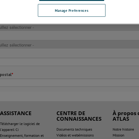
Manage Preferences
ASSISTANCE
CENTRE DE
À propos 
CONNAISSANCES
ATLAS
Télécharger le logiciel de
Documents techniques
Notre histoire
l'appareil Ci
Vidéos et webémissions
Mission
Enseignement, formation et