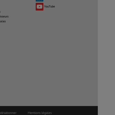
YouTube
s
isseurs
rales
 désabonner
Mentions légales