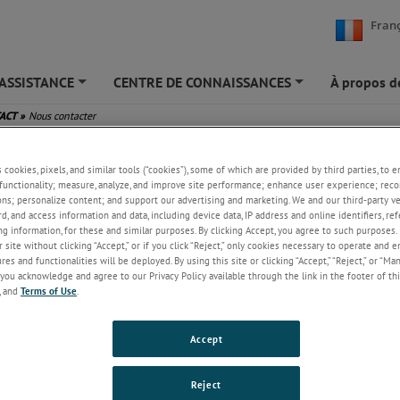
Franç
ASSISTANCE
CENTRE DE CONNAISSANCES
À propos d
+
+
TACT
»
Nous contacter
ontacter
s cookies, pixels, and similar tools (“cookies”), some of which are provided by third parties, to 
functionality; measure, analyze, and improve site performance; enhance user experience; reco
ons; personalize content; and support our advertising and marketing. We and our third-party 
rd, and access information and data, including device data, IP address and online identifiers, r
g information, for these and similar purposes. By clicking Accept, you agree to such purposes. 
 site without clicking “Accept,” or if you click “Reject,” only cookies necessary to operate and 
es and functionalities will be deployed. By using this site or clicking “Accept,” “Reject,” or “Ma
you acknowledge and agree to our Privacy Policy available through the link in the footer of thi
, and
Terms of Use
.
Accept
Reject