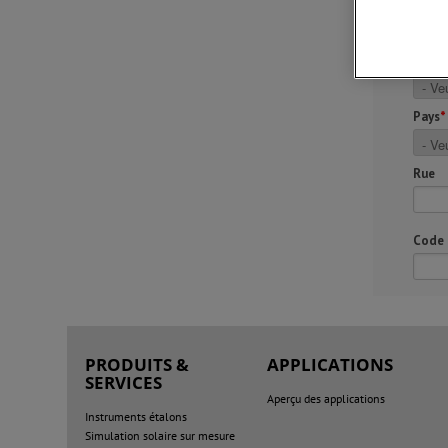
PRODUITS &
APPLICATIONS
SERVICES
Aperçu des applications
Instruments étalons
Simulation solaire sur mesure