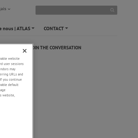
ais
e nous | ATLAS
CONTACT
+
+
JOIN THE CONVERSATION
enable website
rd user sessions
vendors may
eferring URLs and
If you continue
enable default
nage
s website,