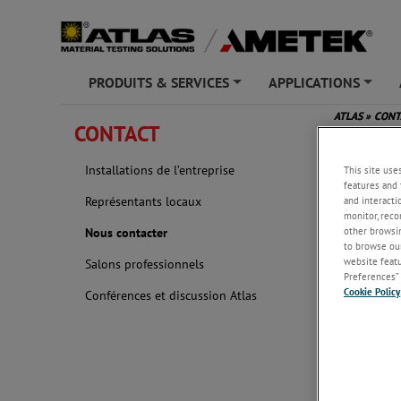
PRODUITS & SERVICES
APPLICATIONS
+
+
ATLAS
»
CON
CONTACT
Nous c
Installations de l’entreprise
This site use
features and 
Représentants locaux
and interacti
monitor, reco
other browsin
Nous contacter
to browse our
website featur
Salons professionnels
Preferences” 
Cookie Policy
Conférences et discussion Atlas