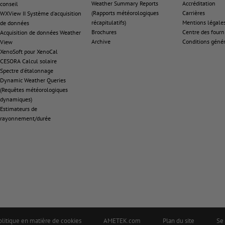
Weather Summary Reports
Accréditation
conseil
(Rapports météorologiques
Carrières
WXView II Système d'acquisition
récapitulatifs)
Mentions légale
de données
Brochures
Centre des fourn
Acquisition de données Weather
Archive
Conditions géné
View
XenoSoft pour XenoCal
CESORA Calcul solaire
Spectre d'étalonnage
Dynamic Weather Queries
(Requêtes météorologiques
dynamiques)
Estimateurs de
rayonnement/durée
olitique en matière de cookies
AMETEK.com
Plan du site
Se